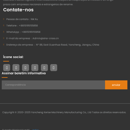
prazo com empresas nacionais e estrangeiras de renome.
Contate-nos
Pessoa de contato：
Nik Xu
Telefone：
+8615195155858
WhatsApp：
+8615195155858
E-mail da empresa：
Admin@sino-cross.cn
Endereço da empresa：
Nº 88, East Guanhua Road, Yancheng, Jiangsu, China
Ícone social:
Assinar boletim informativo
enviar
Copyright © 2020-2025 Yancheng Kerise Machinery Manufacturing Co., Ltd Todos os direitos reservados.