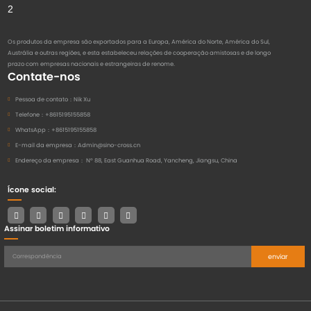
Os produtos da empresa são exportados para a Europa, América do Norte, América do Sul,
Austrália e outras regiões, e esta estabeleceu relações de cooperação amistosas e de longo
prazo com empresas nacionais e estrangeiras de renome.
Contate-nos
Pessoa de contato：
Nik Xu
Telefone：
+8615195155858
WhatsApp：
+8615195155858
E-mail da empresa：
Admin@sino-cross.cn
Endereço da empresa：
Nº 88, East Guanhua Road, Yancheng, Jiangsu, China
Ícone social:
Assinar boletim informativo
enviar