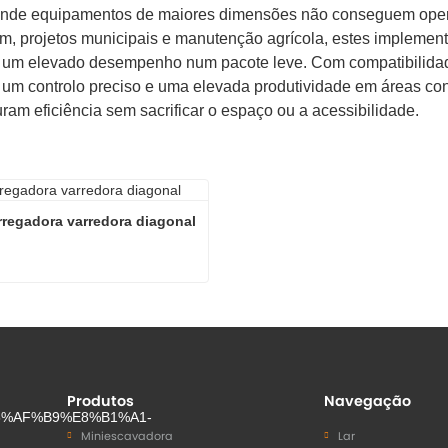
onde equipamentos de maiores dimensões não conseguem opera
m, projetos municipais e manutenção agrícola, estes implement
 um elevado desempenho num pacote leve. Com compatibilidade
um controlo preciso e uma elevada produtividade em áreas conf
ram eficiência sem sacrificar o espaço ou a acessibilidade.
rregadora varredora diagonal
Mini carregadora varredora diagonal
e agora
Produtos
Navegação
Miniescavadora
Lar