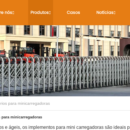
re nós
Produtos
Casos
Notícias
rios para minicarregadoras
 para minicarregadoras
 e ágeis, os implementos para mini carregadoras são ideais pa