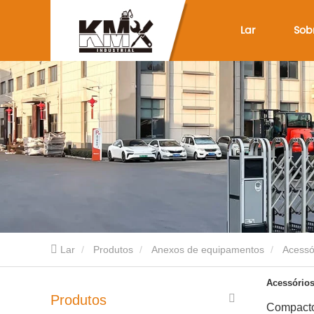
Lar
Sob
Lar
Produtos
Anexos de equipamentos
Acessó
Acessórios
Produtos
Compactos