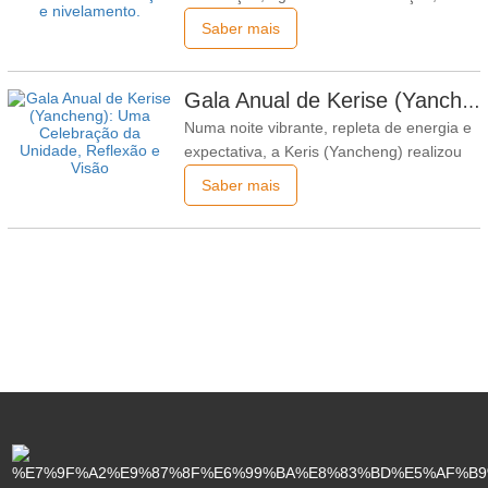
escavação e o nivelamento estão entre as
Saber mais
tarefas diárias mais comuns. Escolher o
implemento certo para escavadora é
essencial para melhorar a produtividade,
Gala Anual de Kerise (Yancheng): Uma Celebração da Unidade, Reflexão e Visão
garantir a segurança e prolongar a vida
Numa noite vibrante, repleta de energia e
útil do equipamento. Na Kerise
expectativa, a Keris (Yancheng) realizou
com sucesso a sua gala anual, reunindo
Saber mais
colaboradores de todos os departamentos
para refletir sobre as conquistas do ano
anterior e traçar um rumo ousado para o
futuro. O evento foi uma combinação
harmoniosa de