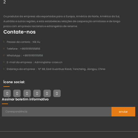
Os produtos da empresa são exportados para a Europa, América do Norte, América do Sul,
Austrália e outras regiões, e esta estabeleceu relações de cooperação amistosas e de longo
prazo com empresas nacionais e estrangeiras de renome.
Contate-nos
Pessoa de contato：
Nik Xu
Telefone：
+8615195155858
WhatsApp：
+8615195155858
E-mail da empresa：
Admin@sino-cross.cn
Endereço da empresa：
Nº 88, East Guanhua Road, Yancheng, Jiangsu, China
Ícone social:
Assinar boletim informativo
enviar