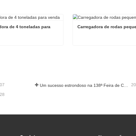
ora de 4 toneladas para 
Carregadora de rodas pequ
Escavadora de 4 toneladas para venda
Carregadora de rodas peq
e agora
Contate agora
-07
20
Um sucesso estrondoso na 138ª Feira de Cantão!
-28