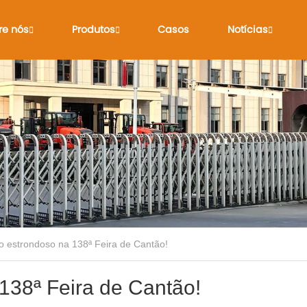
re nós
Produtos
Casos
Notícias
 estrondoso na 138ª Feira de Cantão!
138ª Feira de Cantão!