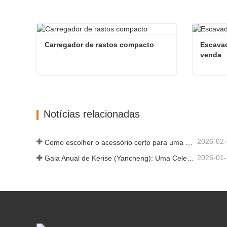
Carregador de rastos compacto
Escavad
venda
Carregador de rastos compacto
Contate agora
Contat
Notícias relacionadas
2026-02
Como escolher o acessório certo para uma escavadora em trabalhos de escavação e nivelamento.
2026-01
Gala Anual de Kerise (Yancheng): Uma Celebração da Unidade, Reflexão e Visão