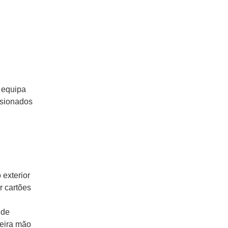
 equipa
ssionados
 exterior
r cartões
 de
meira mão