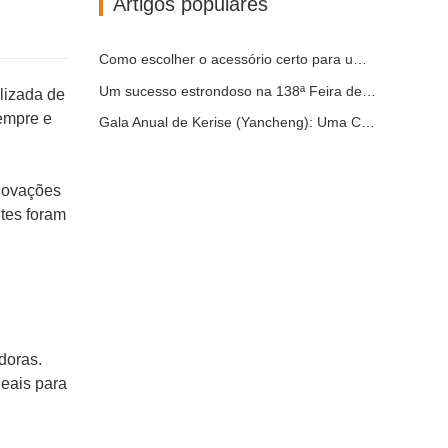
Artigos populares
Como escolher o acessório certo para uma escavadora em trabalhos de escavação e nivelamento.
Um sucesso estrondoso na 138ª Feira de Cantão!
lizada de
sempre e
Gala Anual de Kerise (Yancheng): Uma Celebração da Unidade, Reflexão e Visão
inovações
tes foram
doras.
deais para