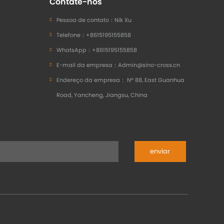
Contate-nos
Pessoa de contato：
Nik Xu
Telefone：
+8615195155858
WhatsApp：
+8615195155858
E-mail da empresa：
Admin@sino-cross.cn
Endereço da empresa：
Nº 88, East Guanhua
Road, Yancheng, Jiangsu, China
enviar