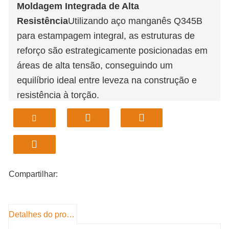
Moldagem Integrada de Alta
Resistência
Utilizando aço manganês Q345B
para estampagem integral, as estruturas de
reforço são estrategicamente posicionadas em
áreas de alta tensão, conseguindo um
equilíbrio ideal entre leveza na construção e
resistência à torção.
Sistema de engate rápido normalizado
As
placas auriculares com múltiplos orifícios,
dispostas simetricamente em ambos os lados,
garantem a compatibilidade com a norma ISO
13031 e com os dispositivos de ligação rápida
Compartilhar:
das principais marcas de escavadoras,
permitindo a instalação até 10 minutos.
Detalhes do produto