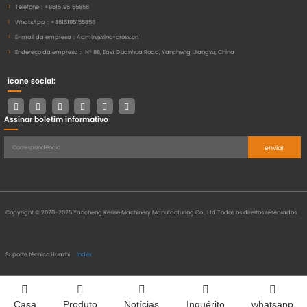
Telefone：
+8615195155858
WhatsApp：
+8615195155858
E-mail da empresa：
Admin@sino-cross.cn
Endereço da empresa：
Nº 88, East Guanhua Road, Yancheng, Jiangsu, China
Ícone social:
Assinar boletim informativo
enviar
Copyright © 2020-2025 Yancheng Kerise Machinery Manufacturing Co., Ltd Todos os direitos reservados.
Suporte técnico:Huazhi
Index
Casa
Produto
Notícias
Inquérito
whatsapp